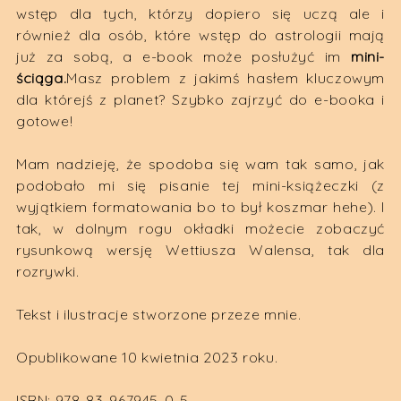
wstęp dla tych, którzy dopiero się uczą ale i
również dla osób, które wstęp do astrologii mają
już za sobą, a e-book może posłużyć im
mini-
ściąga.
Masz problem z jakimś hasłem kluczowym
dla którejś z planet? Szybko zajrzyć do e-booka i
gotowe!
Mam nadzieję, że spodoba się wam tak samo, jak
podobało mi się pisanie tej mini-książeczki (z
wyjątkiem formatowania bo to był koszmar hehe). I
tak, w dolnym rogu okładki możecie zobaczyć
rysunkową wersję Wettiusza Walensa, tak dla
rozrywki.
Tekst i ilustracje stworzone przeze mnie.
Opublikowane 10 kwietnia 2023 roku.
ISBN: 978-83-967945-0-5